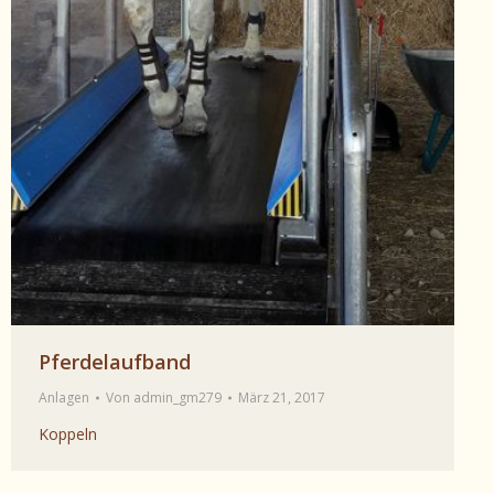
Pferdelaufband
Anlagen
Von
admin_gm279
März 21, 2017
Koppeln