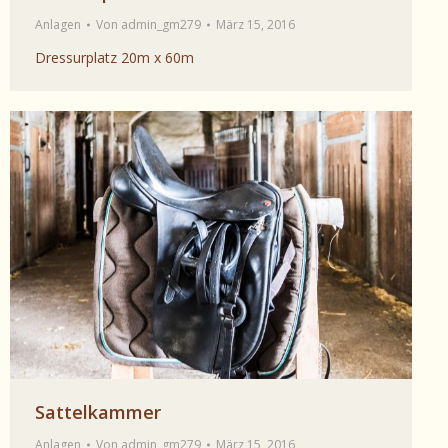
Anlagen
Von
admin_gm279
März 15, 2016
Dressurplatz 20m x 60m
Sattelkammer
Anlagen
Von
admin_gm279
März 15, 2016