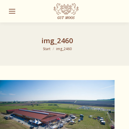
Sear
img_2460
Sie befinden sich hier:
Start
img_2460