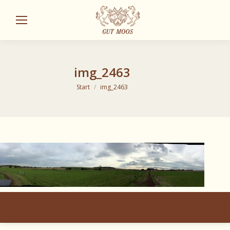
Sear
img_2463
Sie befinden sich hier:
Start
img_2463